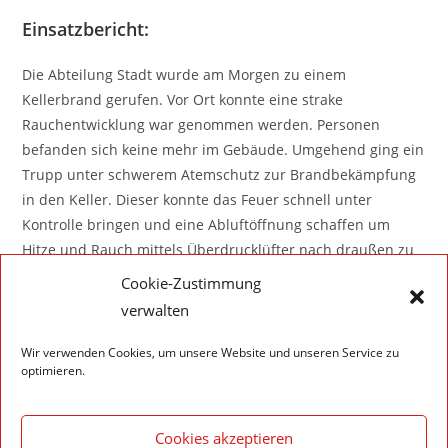
Einsatzbericht:
Die Abteilung Stadt wurde am Morgen zu einem
Kellerbrand gerufen. Vor Ort konnte eine strake
Rauchentwicklung war genommen werden. Personen
befanden sich keine mehr im Gebäude. Umgehend ging ein
Trupp unter schwerem Atemschutz zur Brandbekämpfung
in den Keller. Dieser konnte das Feuer schnell unter
Kontrolle bringen und eine Abluftöffnung schaffen um
Hitze und Rauch mittels Überdrucklüfter nach draußen zu
befördern. Später wurde noch einige Nachlöscharbeiten
Cookie-Zustimmung
durchgeführt. Der Schaden konnte auf den Kellerraum
verwalten
begrenzt werden.
Wir verwenden Cookies, um unsere Website und unseren Service zu
Zur Sicherheit wurde mit einem Fahrzeug eine Brandwach
optimieren.
für mehrere Stunden eingerichtet.
Cookies akzeptieren