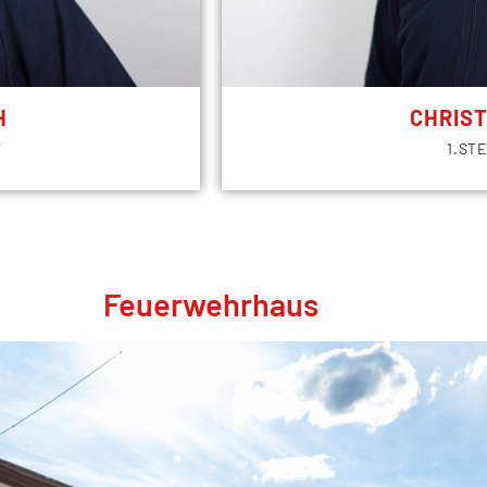
H
CHRIS
T
1.ST
Feuerwehrhaus