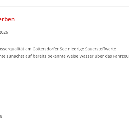
erben
2026
serqualität am Gottersdorfer See niedrige Sauerstoffwerte
uchte zunächst auf bereits bekannte Weise Wasser über das Fahrze
6