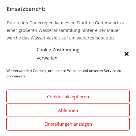
Einsatzbericht:
Durch den Dauerregen kam es im Stadtteil Gottersdorf zu
einer größeren Wasseransammlung hinter einer Mauer
welche das Wasser gezielt auf ein weiteres bebautes
Grundstück leitete. Dort drohte das Wasser ins KG und EG
Cookie-Zustimmung
von einem Wohnhaus zu laufen. Durch das schnelle
verwalten
anpacken der Feuerwehr und der Hausbesitzer konnte auf
einer Länge von ca. 15m ein Graben mit Schaufeln gezogen
Wir verwenden Cookies, um unsere Website und unseren Service zu
werden und mit Holzdielen und Sandsäcken ein eindringen
optimieren.
in das Gebäude verhindert werden.
Cookies akzeptieren
Ablehnen
Einstellungen anzeigen
Impressum – Datenschutzerklärung
Cookie-Richtlinie (EU)
© 2020 Feuerwehr Walldürn