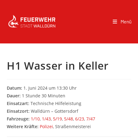
Menü
H1 Wasser in Keller
Datum:
1. Juni 2024 um 13:30 Uhr
Dauer:
1 Stunde 30 Minuten
Einsatzart:
Technische Hilfeleistung
Einsatzort:
Walldürn – Gottersdorf
Fahrzeuge:
1/10
,
1/43
,
5/19
,
5/48
,
6/23
,
7/47
Weitere Kräfte:
Polizei
, Straßenmeisterei