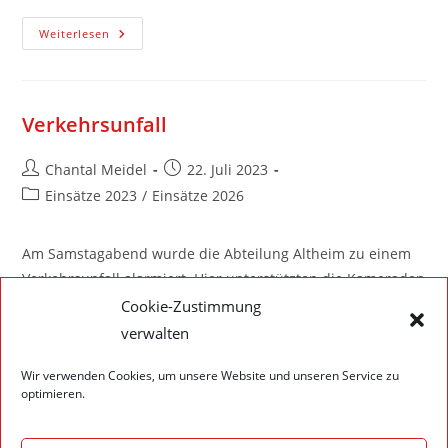
Weiterlesen
Verkehrsunfall
Chantal Meidel
22. Juli 2023
Einsätze 2023
/
Einsätze 2026
Am Samstagabend wurde die Abteilung Altheim zu einem
Verkehrsunfall alarmiert. Hier unterstützten die Kameraden
den sich vor Ort befundenen Rettungsdienst, fingen
Cookie-Zustimmung
auslaufende Betriebsstoffe auf und leuchteten die
verwalten
Landefläche des Rettungshubschaubers…
Wir verwenden Cookies, um unsere Website und unseren Service zu
optimieren.
Weiterlesen