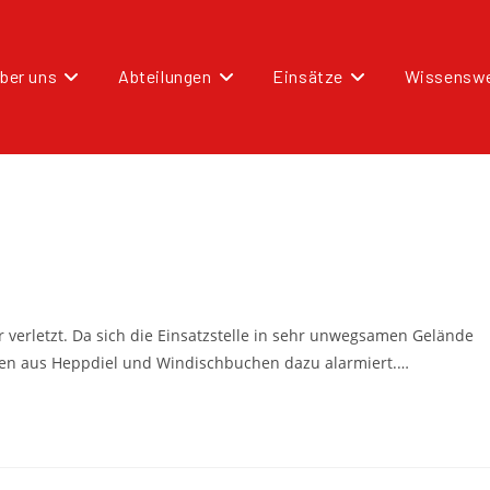
ber uns
Abteilungen
Einsätze
Wissenswe
r verletzt. Da sich die Einsatzstelle in sehr unwegsamen Gelände
ren aus Heppdiel und Windischbuchen dazu alarmiert.…