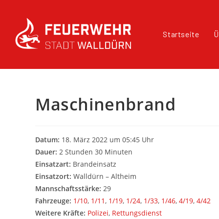
Startseite
Ü
Maschinenbrand
Datum:
18. März 2022 um 05:45 Uhr
Dauer:
2 Stunden 30 Minuten
Einsatzart:
Brandeinsatz
Einsatzort:
Walldürn – Altheim
Mannschaftsstärke:
29
Fahrzeuge:
1/10
,
1/11
,
1/19
,
1/24
,
1/33
,
1/46
,
4/19
,
4/42
Weitere Kräfte:
Polizei
,
Rettungsdienst