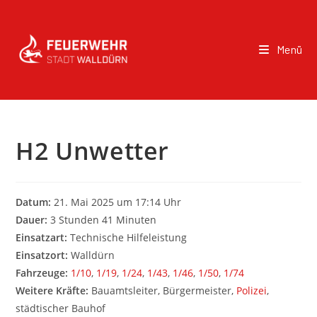
Menü
H2 Unwetter
Datum:
21. Mai 2025 um 17:14 Uhr
Dauer:
3 Stunden 41 Minuten
Einsatzart:
Technische Hilfeleistung
Einsatzort:
Walldürn
Fahrzeuge:
1/10
,
1/19
,
1/24
,
1/43
,
1/46
,
1/50
,
1/74
Weitere Kräfte:
Bauamtsleiter, Bürgermeister,
Polizei
,
städtischer Bauhof