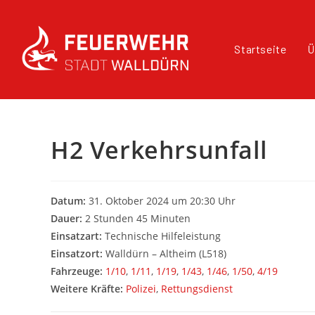
Startseite
Ü
H2 Verkehrsunfall
Datum:
31. Oktober 2024 um 20:30 Uhr
Dauer:
2 Stunden 45 Minuten
Einsatzart:
Technische Hilfeleistung
Einsatzort:
Walldürn – Altheim (L518)
Fahrzeuge:
1/10
,
1/11
,
1/19
,
1/43
,
1/46
,
1/50
,
4/19
Weitere Kräfte:
Polizei
,
Rettungsdienst