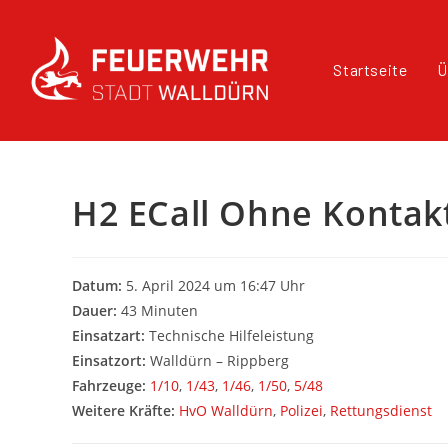
Startseite
Ü
H2 ECall Ohne Kontak
Datum:
5. April 2024 um 16:47 Uhr
Dauer:
43 Minuten
Einsatzart:
Technische Hilfeleistung
Einsatzort:
Walldürn – Rippberg
Fahrzeuge:
1/10
,
1/43
,
1/46
,
1/50
,
5/48
Weitere Kräfte:
HvO Walldürn
,
Polizei
,
Rettungsdienst