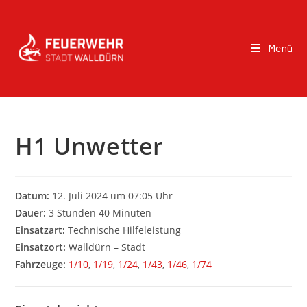
Menü
H1 Unwetter
Datum:
12. Juli 2024 um 07:05 Uhr
Dauer:
3 Stunden 40 Minuten
Einsatzart:
Technische Hilfeleistung
Einsatzort:
Walldürn – Stadt
Fahrzeuge:
1/10
,
1/19
,
1/24
,
1/43
,
1/46
,
1/74