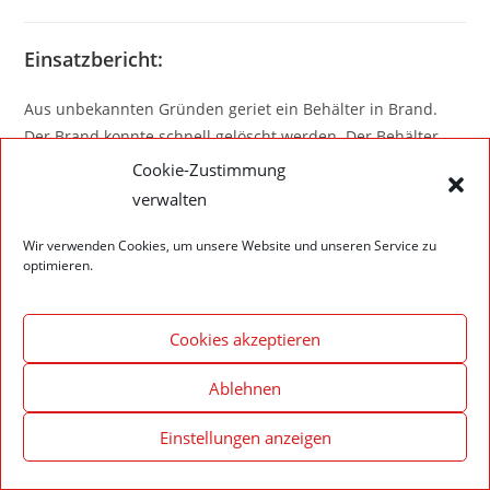
Einsatzbericht:
Aus unbekannten Gründen geriet ein Behälter in Brand.
Der Brand konnte schnell gelöscht werden. Der Behälter
musste allerdings noch längere Zeit gekühlt werden.
Cookie-Zustimmung
verwalten
Wir verwenden Cookies, um unsere Website und unseren Service zu
optimieren.
Impressum – Datenschutzerklärung
Cookie-Richtlinie (EU)
© 2020 Feuerwehr Walldürn
Cookies akzeptieren
Ablehnen
Einstellungen anzeigen