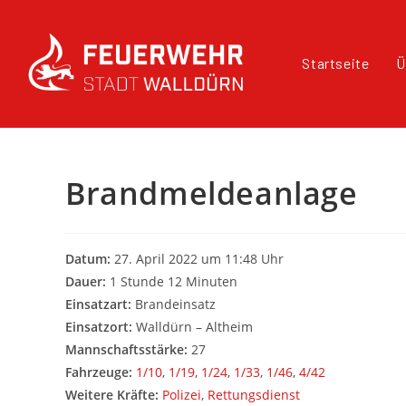
Startseite
Ü
Brandmeldeanlage
Datum:
27. April 2022 um 11:48 Uhr
Dauer:
1 Stunde 12 Minuten
Einsatzart:
Brandeinsatz
Einsatzort:
Walldürn – Altheim
Mannschaftsstärke:
27
Fahrzeuge:
1/10
,
1/19
,
1/24
,
1/33
,
1/46
,
4/42
Weitere Kräfte:
Polizei
,
Rettungsdienst