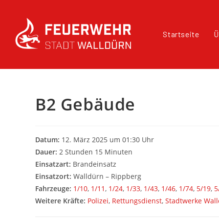
Startseite
Ü
B2 Gebäude
Datum:
12. März 2025 um 01:30 Uhr
Dauer:
2 Stunden 15 Minuten
Einsatzart:
Brandeinsatz
Einsatzort:
Walldürn – Rippberg
Fahrzeuge:
1/10
,
1/11
,
1/24
,
1/33
,
1/43
,
1/46
,
1/74
,
5/19
,
5
Weitere Kräfte:
Polizei
,
Rettungsdienst
,
Stadtwerke Wal