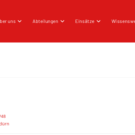
ber uns
Abteilungen
Einsätze
Wissenswe
/48
ldürn