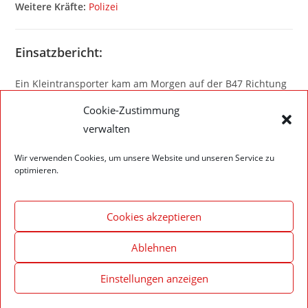
Weitere Kräfte:
Polizei
Einsatzbericht:
Ein Kleintransporter kam am Morgen auf der B47 Richtung
Rippberg von der Fahrbahn ab. Die beiden Insassen
Cookie-Zustimmung
wurden nur leicht verletzt. Die Abteilung Rippberg stellte
verwalten
daraufhin den Brandschutz an der Einsatzstelle sicher,
während die Abteilung Walldürn die auslaufenden
Wir verwenden Cookies, um unsere Website und unseren Service zu
Betriebsstoffe auf nahm und den restlichen Inhalt des
optimieren.
beschädigten Tank des Fahrzeuges in Fässer umfüllte.
Cookies akzeptieren
Ablehnen
Einstellungen anzeigen
Impressum – Datenschutzerklärung
Cookie-Richtlinie (EU)
© 2020 Feuerwehr Walldürn