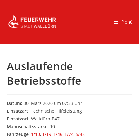
Menü
Auslaufende
Betriebsstoffe
Datum:
30. März 2020 um 07:53 Uhr
Einsatzart:
Technische Hilfeleistung
Einsatzort:
Walldürn-B47
Mannschaftsstärke:
10
Fahrzeuge:
1/10
,
1/19
,
1/46
,
1/74
,
5/48