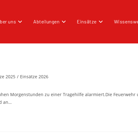
ber uns
Abteilungen
Einsätze
Wissenswe
tze 2025
/
Einsätze 2026
ühen Morgenstunden zu einer Tragehilfe alarmiert.Die Feuerwehr 
nd an…