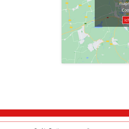
maps
Coo
Ic