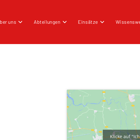
ber uns
Abteilungen
Einsätze
Wissenswe
Klicke auf "I