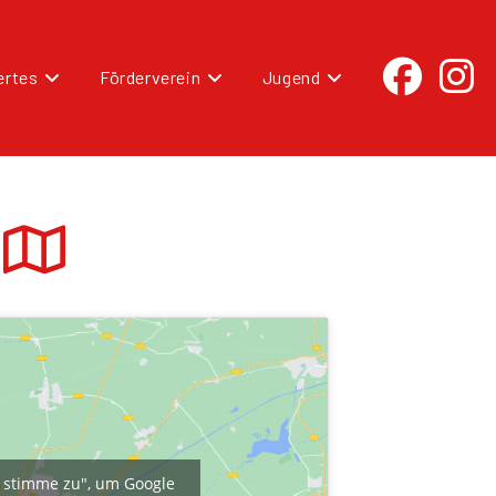
rtes
Förderverein
Jugend
ch stimme zu", um Google