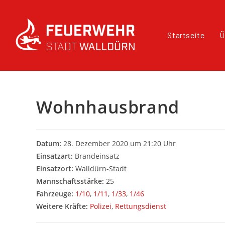
Startseite
Ü
Wohnhausbrand
Datum:
28. Dezember 2020 um 21:20 Uhr
Einsatzart:
Brandeinsatz
Einsatzort:
Walldürn-Stadt
Mannschaftsstärke:
25
Fahrzeuge:
1/10
,
1/11
,
1/33
,
1/46
Weitere Kräfte:
Polizei
,
Rettungsdienst