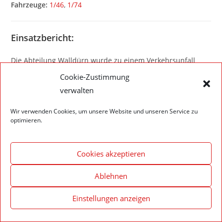
Fahrzeuge:
1/46
,
1/74
Einsatzbericht:
Die Abteilung Walldürn wurde zu einem Verkehrsunfall
ohne Personen alarmiert.
Cookie-Zustimmung
Die Kameraden der Feuerwehr nahmen die Auslaufende
verwalten
Betriebsstoffe mittels Ölbindemittel auf.
Wir verwenden Cookies, um unsere Website und unseren Service zu
optimieren.
Cookies akzeptieren
Impressum – Datenschutzerklärung
Cookie-Richtlinie (EU)
© 2020 Feuerwehr Walldürn
Ablehnen
Einstellungen anzeigen