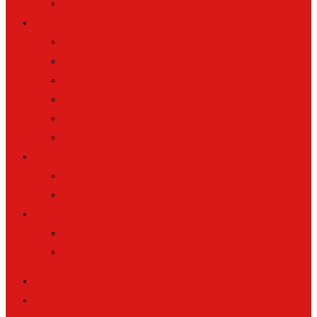
2024
Wissenswertes
Alarmierung
Funkrufnamen
Führungsorganisation
Geschichte
Taktische Einheiten
Schutz & Service
Förderverein
Über uns
Mitglied werden
Jugend
Jugendfeuerwehr
Kinderfeuerwehr