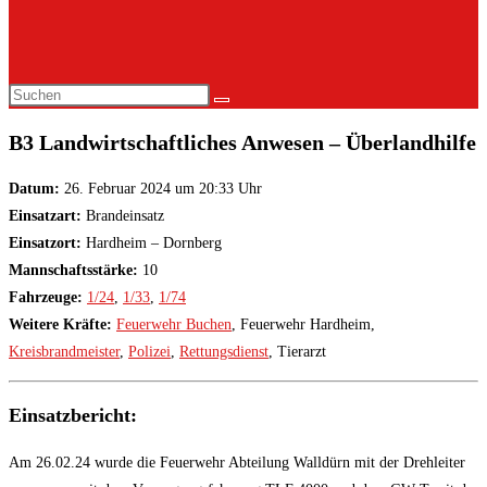
Diese
Website
B3 Landwirtschaftliches Anwesen – Überlandhilfe
durchsuchen
Datum:
26. Februar 2024 um 20:33 Uhr
Einsatzart:
Brandeinsatz
Einsatzort:
Hardheim – Dornberg
Mannschaftsstärke:
10
Fahrzeuge:
1/24
,
1/33
,
1/74
Weitere Kräfte:
Feuerwehr Buchen
, Feuerwehr Hardheim,
Kreisbrandmeister
,
Polizei
,
Rettungsdienst
, Tierarzt
Einsatzbericht:
Am 26.02.24 wurde die Feuerwehr Abteilung Walldürn mit der Drehleiter