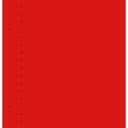
Feuerwehrführung
Führungsgruppe
Social-Media-Team
Abteilungen
Walldürn-Stadt
Altheim
Gerolzahn
Glashofen
Gottersdorf
Hornbach
Reinhardsachsen
Rippberg
Wettersdorf
Einsätze
2026
2025