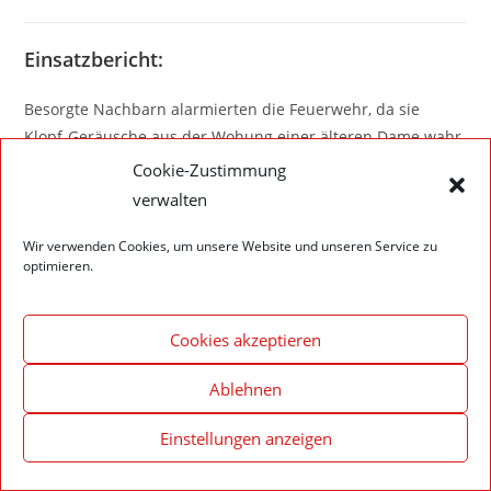
Einsatzbericht:
Besorgte Nachbarn alarmierten die Feuerwehr, da sie
Klopf-Geräusche aus der Wohung einer älteren Dame wahr
genommen hatte. Nachdem auch auf das Klingen und
Cookie-Zustimmung
Klopfen an der Wohungstüre niemand reagiert, wurde die
verwalten
Tür nahezu beschädigungsfrei geöffnet. Die Dame war
allerdings wohl auf.
Wir verwenden Cookies, um unsere Website und unseren Service zu
optimieren.
Cookies akzeptieren
Impressum – Datenschutzerklärung
Cookie-Richtlinie (EU)
Ablehnen
© 2020 Feuerwehr Walldürn
Einstellungen anzeigen