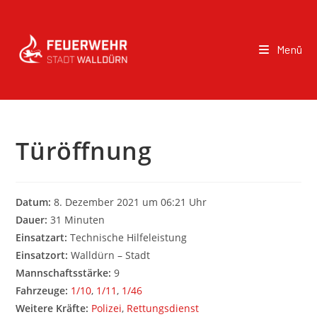
Menü
Türöffnung
Datum:
8. Dezember 2021 um 06:21 Uhr
Dauer:
31 Minuten
Einsatzart:
Technische Hilfeleistung
Einsatzort:
Walldürn – Stadt
Mannschaftsstärke:
9
Fahrzeuge:
1/10
,
1/11
,
1/46
Weitere Kräfte:
Polizei
,
Rettungsdienst