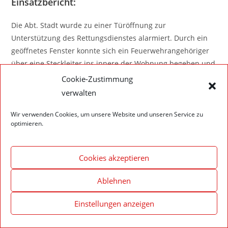
Einsatzbericht:
Die Abt. Stadt wurde zu einer Türöffnung zur
Unterstützung des Rettungsdienstes alarmiert. Durch ein
geöffnetes Fenster konnte sich ein Feuerwehrangehöriger
über eine Steckleiter ins innere der Wohnung begeben und
den Kräften die verschlossene Türe öffnen.
Cookie-Zustimmung
verwalten
Wir verwenden Cookies, um unsere Website und unseren Service zu
optimieren.
Impressum – Datenschutzerklärung
Cookie-Richtlinie (EU)
Cookies akzeptieren
© 2020 Feuerwehr Walldürn
Ablehnen
Einstellungen anzeigen