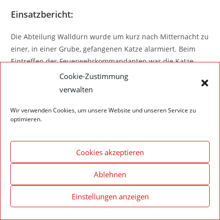
Einsatzbericht:
Die Abteilung Walldürn wurde um kurz nach Mitternacht zu
einer, in einer Grube, gefangenen Katze alarmiert. Beim
Eintreffen des Feuerwehrkommandanten war die Katze
jedoch von Helfern befreit worden – somit Einsatzende für
Cookie-Zustimmung
die Kamerad*innen.
verwalten
Wir verwenden Cookies, um unsere Website und unseren Service zu
optimieren.
Impressum – Datenschutzerklärung
Cookie-Richtlinie (EU)
Cookies akzeptieren
© 2020 Feuerwehr Walldürn
Ablehnen
Einstellungen anzeigen