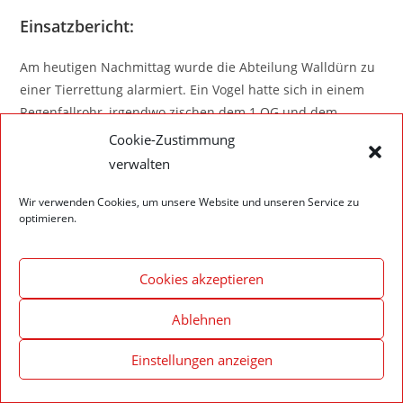
Einsatzbericht:
Am heutigen Nachmittag wurde die Abteilung Walldürn zu
einer Tierrettung alarmiert. Ein Vogel hatte sich in einem
Regenfallrohr, irgendwo zischen dem 1.OG und dem
Erdgeschoss, verirrt und konnte sich nicht mehr
Cookie-Zustimmung
selbständig befreien. Die Feuerwehr konnte das Regenrohr,
verwalten
zerstörungsfrei demontieren, sodass der Vogel nach kurzer
Zeit unversehrt gerettet werden konnte.
Wir verwenden Cookies, um unsere Website und unseren Service zu
optimieren.
Cookies akzeptieren
Impressum – Datenschutzerklärung
Cookie-Richtlinie (EU)
Ablehnen
© 2020 Feuerwehr Walldürn
Einstellungen anzeigen