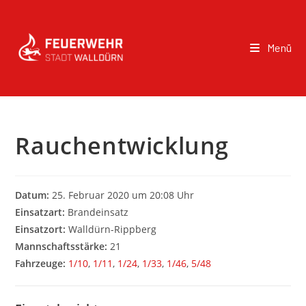
Menü
Rauchentwicklung
Datum:
25. Februar 2020 um 20:08 Uhr
Einsatzart:
Brandeinsatz
Einsatzort:
Walldürn-Rippberg
Mannschaftsstärke:
21
Fahrzeuge:
1/10
,
1/11
,
1/24
,
1/33
,
1/46
,
5/48