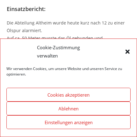
Einsatzbericht:
Die Abteilung Altheim wurde heute kurz nach 12 zu einer
Ölspur alarmiert.
Auf ca. 50 Meter musste das Öl gebunden und
aufgenommen werden.
Cookie-Zustimmung
verwalten
Wir verwenden Cookies, um unsere Website und unseren Service zu
optimieren.
Impressum – Datenschutzerklärung
Cookie-Richtlinie (EU)
© 2020 Feuerwehr Walldürn
Cookies akzeptieren
Ablehnen
Einstellungen anzeigen