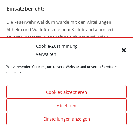
Einsatzbericht:
Die Feuerwehr Walldürn wurde mit den Abteilungen
Altheim und Walldürn zu einem Kleinbrand alarmiert.
An der Einsatzstelle handelt es sich um zwei kleine
Feuerstellen. Das ersteintreffende Fahrzeug konnte mittels
Cookie-Zustimmung
Kübelspritze die Feuerstellen ablöschen.
verwalten
Wir verwenden Cookies, um unsere Website und unseren Service zu
optimieren.
Impressum – Datenschutzerklärung
Cookie-Richtlinie (EU)
Cookies akzeptieren
© 2020 Feuerwehr Walldürn
Ablehnen
Einstellungen anzeigen