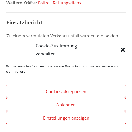
Weitere Kräfte:
Polizei
,
Rettungsdienst
Einsatzbericht:
Zu einem vermuteten Verkehrsunfall wurden die beiden
Abteilungswehren Altheim und Walldürn alarmiert.
Cookie-Zustimmung
Auslösegrund war ein Smartphone, das eigenständig einen
verwalten
Notruf ausgelöst hat. Nachdem der Besitzer des
Smartphones telefonisch durch die Rettungsleitstelle
Wir verwenden Cookies, um unsere Website und unseren Service zu
optimieren.
erreicht wurde, konnten alle Einsatzkräfte den Einsatz
abbrechen.
Cookies akzeptieren
Ablehnen
Impressum – Datenschutzerklärung
Cookie-Richtlinie (EU)
Einstellungen anzeigen
© 2020 Feuerwehr Walldürn