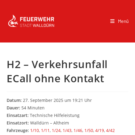
Menü
H2 – Verkehrsunfall
ECall ohne Kontakt
Datum:
27. September 2025 um 19:21 Uhr
Dauer:
54 Minuten
Einsatzart:
Technische Hilfeleistung
Einsatzort:
Walldürn – Altheim
Fahrzeuge:
1/10
,
1/11
,
1/24
,
1/43
,
1/46
,
1/50
,
4/19
,
4/42