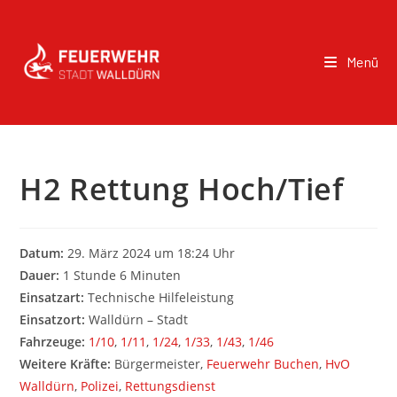
Menü
H2 Rettung Hoch/Tief
Datum:
29. März 2024 um 18:24 Uhr
Dauer:
1 Stunde 6 Minuten
Einsatzart:
Technische Hilfeleistung
Einsatzort:
Walldürn – Stadt
Fahrzeuge:
1/10
,
1/11
,
1/24
,
1/33
,
1/43
,
1/46
Weitere Kräfte:
Bürgermeister,
Feuerwehr Buchen
,
HvO
Walldürn
,
Polizei
,
Rettungsdienst