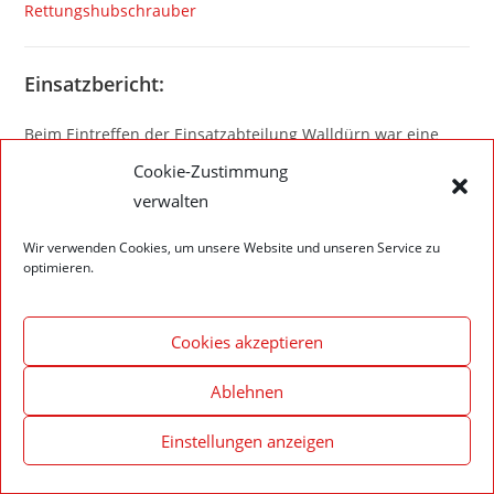
Rettungshubschrauber
Einsatzbericht:
Beim Eintreffen der Einsatzabteilung Walldürn war eine
Person mit der rechten Hand in einer Maschine einklemmt.
Cookie-Zustimmung
verwalten
Die Person wurde durch die Feuerwehr befreit und an den
Rettungsdienst übergeben.
Wir verwenden Cookies, um unsere Website und unseren Service zu
optimieren.
Cookies akzeptieren
Impressum – Datenschutzerklärung
Cookie-Richtlinie (EU)
Ablehnen
© 2020 Feuerwehr Walldürn
Einstellungen anzeigen