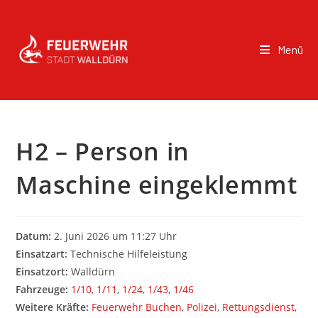
Menü
H2 – Person in
Maschine eingeklemmt
Datum:
2. Juni 2026 um 11:27 Uhr
Einsatzart:
Technische Hilfeleistung
Einsatzort:
Walldürn
Fahrzeuge:
1/10
,
1/11
,
1/24
,
1/43
,
1/46
Weitere Kräfte:
Feuerwehr Buchen
,
Polizei
,
Rettungsdienst
,