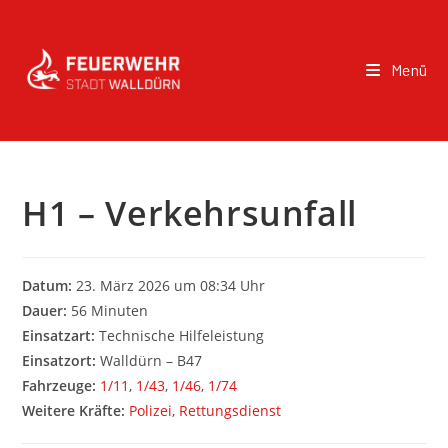
Menü
H1 – Verkehrsunfall
Datum:
23. März 2026 um 08:34 Uhr
Dauer:
56 Minuten
Einsatzart:
Technische Hilfeleistung
Einsatzort:
Walldürn – B47
Fahrzeuge:
1/11
,
1/43
,
1/46
,
1/74
Weitere Kräfte:
Polizei
,
Rettungsdienst