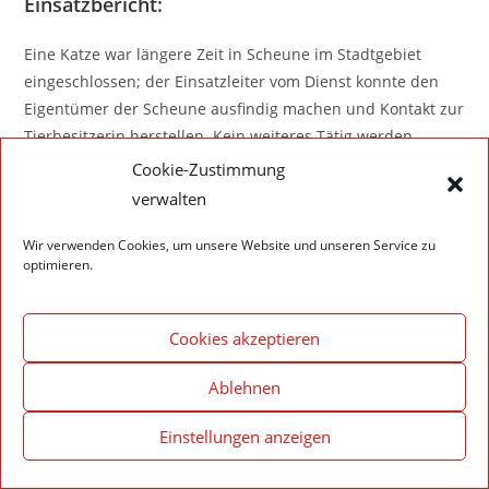
Einsatzbericht:
Eine Katze war längere Zeit in Scheune im Stadtgebiet
eingeschlossen; der Einsatzleiter vom Dienst konnte den
Eigentümer der Scheune ausfindig machen und Kontakt zur
Tierbesitzerin herstellen. Kein weiteres Tätig werden
seitens der Feuerwehr erforderlich.
Cookie-Zustimmung
verwalten
Wir verwenden Cookies, um unsere Website und unseren Service zu
optimieren.
Impressum – Datenschutzerklärung
Cookie-Richtlinie (EU)
© 2020 Feuerwehr Walldürn
Cookies akzeptieren
Ablehnen
Einstellungen anzeigen