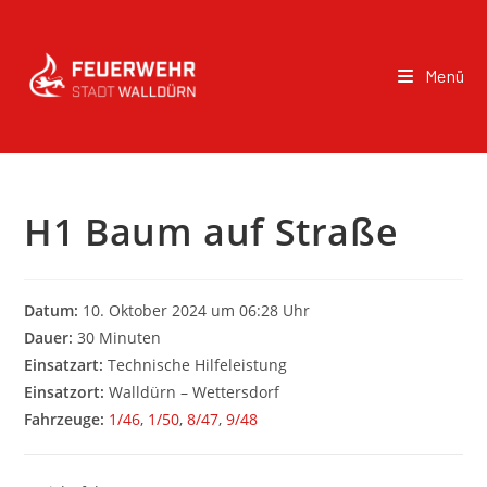
Menü
H1 Baum auf Straße
Datum:
10. Oktober 2024 um 06:28 Uhr
Dauer:
30 Minuten
Einsatzart:
Technische Hilfeleistung
Einsatzort:
Walldürn – Wettersdorf
Fahrzeuge:
1/46
,
1/50
,
8/47
,
9/48