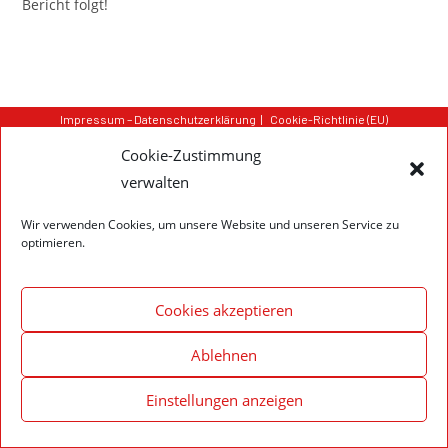
Bericht folgt!
Impressum – Datenschutzerklärung
Cookie-Richtlinie (EU)
Cookie-Zustimmung
© 2020 Feuerwehr Walldürn
verwalten
Wir verwenden Cookies, um unsere Website und unseren Service zu
optimieren.
Cookies akzeptieren
Ablehnen
Einstellungen anzeigen