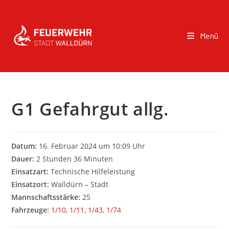
Menü
G1 Gefahrgut allg.
Datum:
16. Februar 2024 um 10:09 Uhr
Dauer:
2 Stunden 36 Minuten
Einsatzart:
Technische Hilfeleistung
Einsatzort:
Walldürn – Stadt
Mannschaftsstärke:
25
Fahrzeuge:
1/10
,
1/11
,
1/43
,
1/74