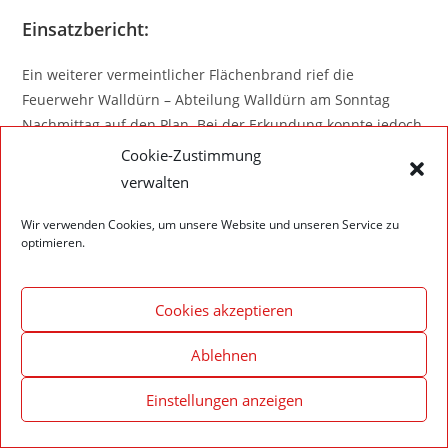
Einsatzbericht:
Ein weiterer vermeintlicher Flächenbrand rief die
Feuerwehr Walldürn – Abteilung Walldürn am Sonntag
Nachmittag auf den Plan. Bei der Erkundung konnte jedoch
an der angegebenen Adresse kein Feuer gefunden werden.
Cookie-Zustimmung
Nach Rücksprache mit dem Anrufer über die integrierte
verwalten
Leitstelle wurde festgestellt, dass bereits kleine
Löschversuche durch Personen vor Ort erfolgreich
Wir verwenden Cookies, um unsere Website und unseren Service zu
optimieren.
durchgenommen worden waren und somit kein eingreifen
der Feuerwehr erforderlich sei.
Cookies akzeptieren
Ablehnen
Impressum – Datenschutzerklärung
Cookie-Richtlinie (EU)
Einstellungen anzeigen
© 2020 Feuerwehr Walldürn