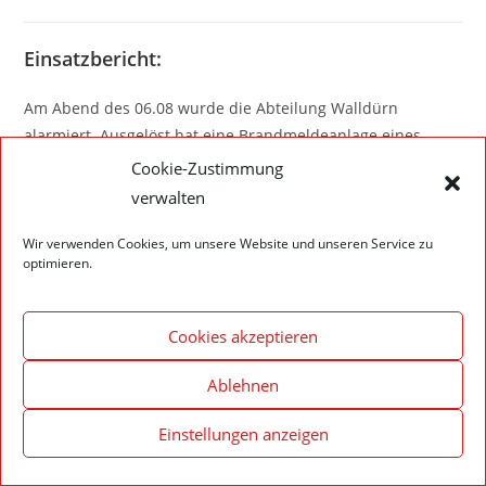
Einsatzbericht:
Am Abend des 06.08 wurde die Abteilung Walldürn
alarmiert. Ausgelöst hat eine Brandmeldeanlage eines
Verwaltungsgebäudes. Nach der Erkundung unter
Cookie-Zustimmung
Atemschutz und mit Hilfe der Wärmebildkamera konnte
verwalten
kein Auslösegrund lokalisiert werden.
Wir verwenden Cookies, um unsere Website und unseren Service zu
optimieren.
Cookies akzeptieren
Impressum – Datenschutzerklärung
Cookie-Richtlinie (EU)
© 2020 Feuerwehr Walldürn
Ablehnen
Einstellungen anzeigen