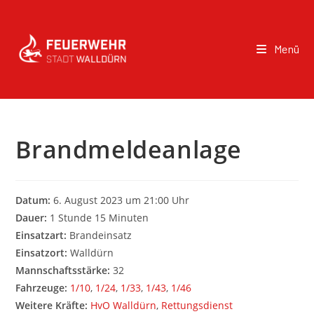
Menü
Brandmeldeanlage
Datum:
6. August 2023 um 21:00 Uhr
Dauer:
1 Stunde 15 Minuten
Einsatzart:
Brandeinsatz
Einsatzort:
Walldürn
Mannschaftsstärke:
32
Fahrzeuge:
1/10
,
1/24
,
1/33
,
1/43
,
1/46
Weitere Kräfte:
HvO Walldürn
,
Rettungsdienst