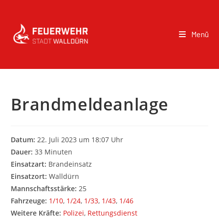
Menü
Brandmeldeanlage
Datum:
22. Juli 2023 um 18:07 Uhr
Dauer:
33 Minuten
Einsatzart:
Brandeinsatz
Einsatzort:
Walldürn
Mannschaftsstärke:
25
Fahrzeuge:
1/10
,
1/24
,
1/33
,
1/43
,
1/46
Weitere Kräfte:
Polizei
,
Rettungsdienst