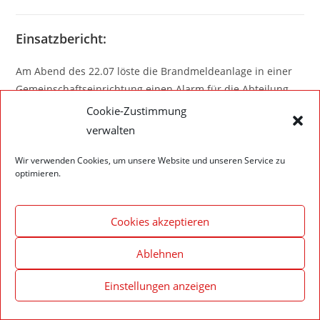
Einsatzbericht:
Am Abend des 22.07 löste die Brandmeldeanlage in einer
Gemeinschaftseinrichtung einen Alarm für die Abteilung
Walldürn aus. Nach erster Begehung konnte jedoch
Cookie-Zustimmung
Entwarnung gegeben werden, es war Essen auf dem Herd
verwalten
angebrannt. Der verbrannte Geruch konnte durch ein
Öffnen der Fenster behoben werden, wodurch kein
Wir verwenden Cookies, um unsere Website und unseren Service zu
optimieren.
Eingreifen der Feuerwehr von Nöten war.
Cookies akzeptieren
Ablehnen
Impressum – Datenschutzerklärung
Cookie-Richtlinie (EU)
Einstellungen anzeigen
© 2020 Feuerwehr Walldürn