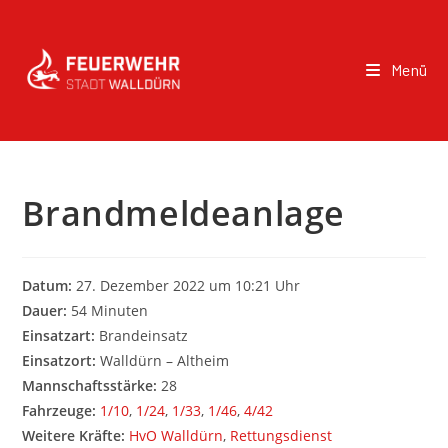
Menü
Brandmeldeanlage
Datum:
27. Dezember 2022 um 10:21 Uhr
Dauer:
54 Minuten
Einsatzart:
Brandeinsatz
Einsatzort:
Walldürn – Altheim
Mannschaftsstärke:
28
Fahrzeuge:
1/10
,
1/24
,
1/33
,
1/46
,
4/42
Weitere Kräfte:
HvO Walldürn
,
Rettungsdienst