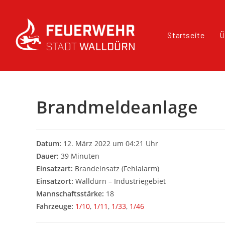
Startseite
Ü
Brandmeldeanlage
Datum:
12. März 2022 um 04:21 Uhr
Dauer:
39 Minuten
Einsatzart:
Brandeinsatz (Fehlalarm)
Einsatzort:
Walldürn – Industriegebiet
Mannschaftsstärke:
18
Fahrzeuge:
1/10
,
1/11
,
1/33
,
1/46