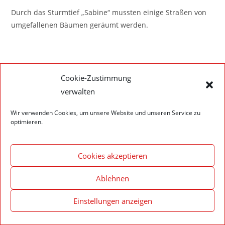
Durch das Sturmtief „Sabine“ mussten einige Straßen von
umgefallenen Bäumen geräumt werden.
Cookie-Zustimmung
verwalten
Impressum – Datenschutzerklärung
Cookie-Richtlinie (EU)
© 2020 Feuerwehr Walldürn
Wir verwenden Cookies, um unsere Website und unseren Service zu
optimieren.
Cookies akzeptieren
Ablehnen
Einstellungen anzeigen