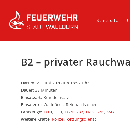
Startseite
Ü
B2 – privater Rauchw
Datum:
21. Juni 2026 um 18:52 Uhr
Dauer:
38 Minuten
Einsatzart:
Brandeinsatz
Einsatzort:
Walldürn – Reinhardsachen
Fahrzeuge:
1/10
,
1/11
,
1/24
,
1/33
,
1/43
,
1/46
,
3/47
Weitere Kräfte:
Polizei
,
Rettungsdienst