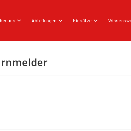
ber uns
Abteilungen
Einsätze
Wissenswe
arnmelder