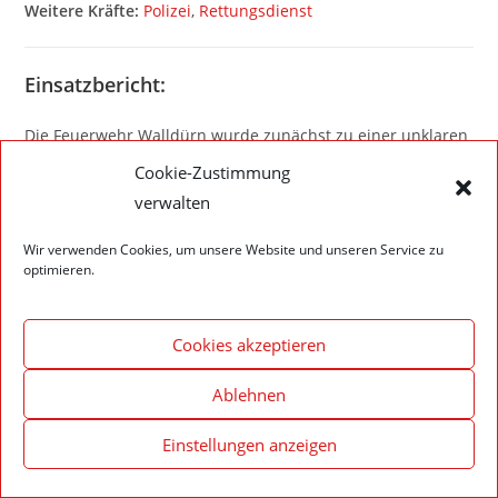
Weitere Kräfte:
Polizei
,
Rettungsdienst
Einsatzbericht:
Die Feuerwehr Walldürn wurde zunächst zu einer unklaren
Rauchentwicklung alarmiert. Durch weitere Anrufe wurde
Cookie-Zustimmung
das Alarmstichwort erhöht.
verwalten
Vor Ort konnte jedoch Entwarnung gegeben werden. Es war
kein Eingreifen der Feuerwehr erforderlich.
Wir verwenden Cookies, um unsere Website und unseren Service zu
optimieren.
Cookies akzeptieren
Impressum – Datenschutzerklärung
Cookie-Richtlinie (EU)
Ablehnen
© 2020 Feuerwehr Walldürn
Einstellungen anzeigen