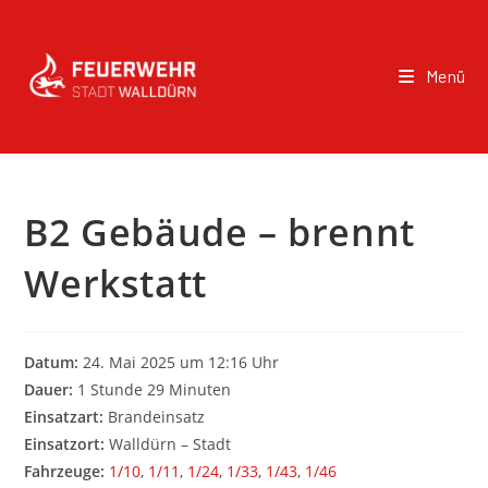
Menü
B2 Gebäude – brennt
Werkstatt
Datum:
24. Mai 2025 um 12:16 Uhr
Dauer:
1 Stunde 29 Minuten
Einsatzart:
Brandeinsatz
Einsatzort:
Walldürn – Stadt
Fahrzeuge:
1/10
,
1/11
,
1/24
,
1/33
,
1/43
,
1/46