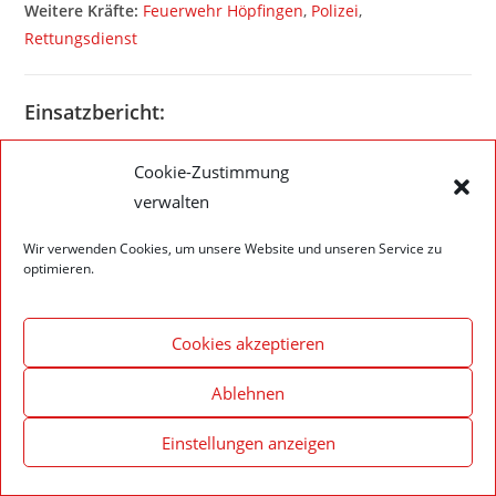
Weitere Kräfte:
Feuerwehr Höpfingen
,
Polizei
,
Rettungsdienst
Einsatzbericht:
Die Fahrzeuge Walldürn 1/11 und Walldürn 1/46 wurden
Cookie-Zustimmung
zur Unterstützung der Feuerwehr Höpfingen alarmiert.
verwalten
Wir verwenden Cookies, um unsere Website und unseren Service zu
optimieren.
Impressum – Datenschutzerklärung
Cookie-Richtlinie (EU)
Cookies akzeptieren
© 2020 Feuerwehr Walldürn
Ablehnen
Einstellungen anzeigen