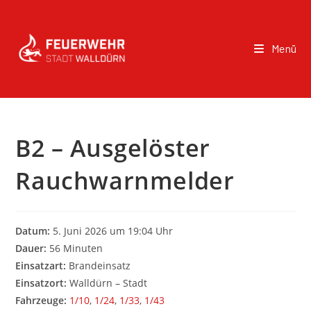
Menü
B2 – Ausgelöster
Rauchwarnmelder
Datum:
5. Juni 2026 um 19:04 Uhr
Dauer:
56 Minuten
Einsatzart:
Brandeinsatz
Einsatzort:
Walldürn – Stadt
Fahrzeuge:
1/10
,
1/24
,
1/33
,
1/43