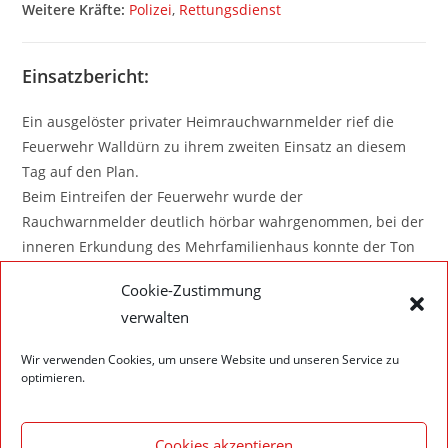
Weitere Kräfte:
Polizei
,
Rettungsdienst
Einsatzbericht:
Ein ausgelöster privater Heimrauchwarnmelder rief die
Feuerwehr Walldürn zu ihrem zweiten Einsatz an diesem
Tag auf den Plan.
Beim Eintreifen der Feuerwehr wurde der
Rauchwarnmelder deutlich hörbar wahrgenommen, bei der
inneren Erkundung des Mehrfamilienhaus konnte der Ton
jedoch nicht mehr wahrgenommen werden.
Cookie-Zustimmung
Daher wurde unmittelbar die Drehleiter in Stellung
verwalten
gebracht, um die Fensterfront auf Feuer und Rauch und
eventuell hilflose Personen abzusuchen. Hierbei konnte im
Wir verwenden Cookies, um unsere Website und unseren Service zu
freien auf der Fensterbank im 1.OG der ausgelöste
optimieren.
Rauchwarnmelder ausfindig gemacht werden.
Somit war kein weiteres Eingreifen der Feuerwehr nötig.
Cookies akzeptieren