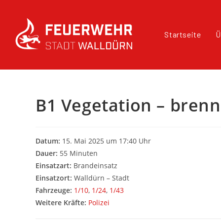
Startseite
Ü
B1 Vegetation – bren
Datum:
15. Mai 2025 um 17:40 Uhr
Dauer:
55 Minuten
Einsatzart:
Brandeinsatz
Einsatzort:
Walldürn – Stadt
Fahrzeuge:
1/10
,
1/24
,
1/43
Weitere Kräfte:
Polizei