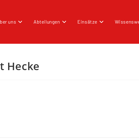
ber uns
Abteilungen
Einsätze
Wissenswe
nt Hecke