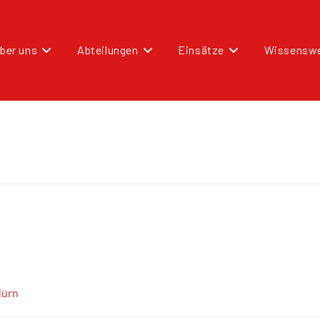
ber uns
Abteilungen
Einsätze
Wissenswe
dürn