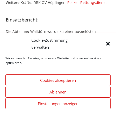
Weitere Kräfte:
DRK OV Höpfingen,
Polizei
,
Rettungsdienst
Einsatzbericht:
Die Abteilung Walldürn wurde zu einer ausgelösten
Brandmeldeanlage alarmiert. Nach Eintreffen der
Cookie-Zustimmung
Einsatzkräfte wurde der betroffene Bereich kontrolliert und
verwalten
kein auslösegrund festgestellt. Die Anlage wurde
zurückgestellt und an den Betreiber übergeben.
Wir verwenden Cookies, um unsere Website und unseren Service zu
optimieren.
Cookies akzeptieren
Impressum – Datenschutzerklärung
Cookie-Richtlinie (EU)
Ablehnen
© 2020 Feuerwehr Walldürn
Einstellungen anzeigen