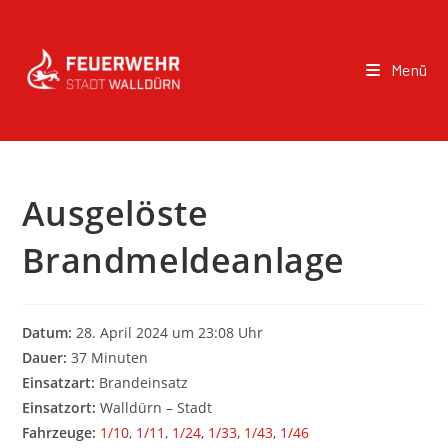
Menü
Ausgelöste
Brandmeldeanlage
Datum:
28. April 2024 um 23:08 Uhr
Dauer:
37 Minuten
Einsatzart:
Brandeinsatz
Einsatzort:
Walldürn – Stadt
Fahrzeuge:
1/10
,
1/11
,
1/24
,
1/33
,
1/43
,
1/46