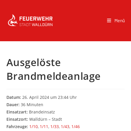
Menü
Ausgelöste
Brandmeldeanlage
Datum:
26. April 2024 um 23:44 Uhr
Dauer:
36 Minuten
Einsatzart:
Brandeinsatz
Einsatzort:
Walldürn – Stadt
Fahrzeuge:
1/10
,
1/11
,
1/33
,
1/43
,
1/46