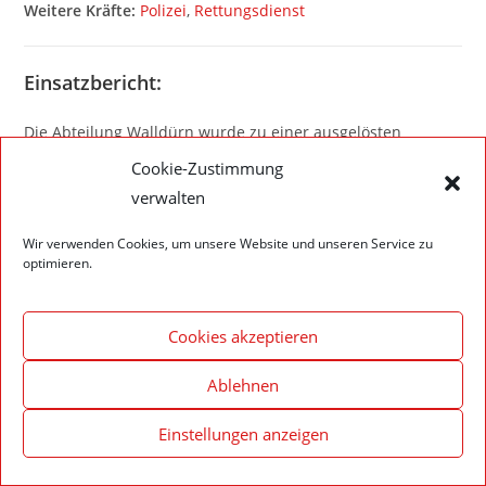
Weitere Kräfte:
Polizei
,
Rettungsdienst
Einsatzbericht:
Die Abteilung Walldürn wurde zu einer ausgelösten
Brandmeldeanlage alarmiert. Nach Eintreffen der
Cookie-Zustimmung
Einsatzkräfte wurde der betroffene Bereich kontrolliert und
verwalten
kein Auslösegrund festgestellt. Nachdem die Anlage
zurückgestellt wurde, konnte die Feuerwehr die
Wir verwenden Cookies, um unsere Website und unseren Service zu
optimieren.
Einsatzstelle wieder verlassen.
Cookies akzeptieren
Ablehnen
Impressum – Datenschutzerklärung
Cookie-Richtlinie (EU)
© 2020 Feuerwehr Walldürn
Einstellungen anzeigen