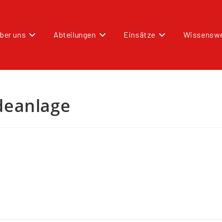
ber uns
Abteilungen
Einsätze
Wissenswe
deanlage