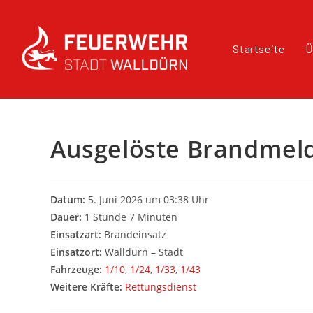
Startseite
Ü
Ausgelöste Brandmel
Datum:
5. Juni 2026 um 03:38 Uhr
Dauer:
1 Stunde 7 Minuten
Einsatzart:
Brandeinsatz
Einsatzort:
Walldürn – Stadt
Fahrzeuge:
1/10
,
1/24
,
1/33
,
1/43
Weitere Kräfte:
Rettungsdienst