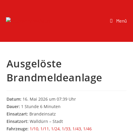
Menü
Ausgelöste
Brandmeldeanlage
Datum:
16. Mai 2026 um 07:39 Uhr
Dauer:
1 Stunde 6 Minuten
Einsatzart:
Brandeinsatz
Einsatzort:
Walldürn – Stadt
Fahrzeuge:
1/10
,
1/11
,
1/24
,
1/33
,
1/43
,
1/46